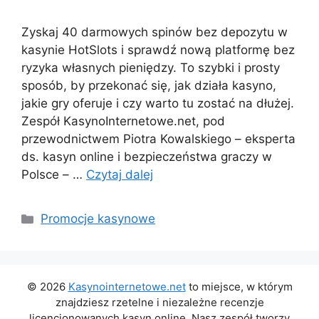
Zyskaj 40 darmowych spinów bez depozytu w
kasynie HotSlots i sprawdź nową platformę bez
ryzyka własnych pieniędzy. To szybki i prosty
sposób, by przekonać się, jak działa kasyno,
jakie gry oferuje i czy warto tu zostać na dłużej.
Zespół KasynoInternetowe.net, pod
przewodnictwem Piotra Kowalskiego – eksperta
ds. kasyn online i bezpieczeństwa graczy w
Polsce – …
Czytaj dalej
Kategorie
Promocje kasynowe
© 2026
Kasynointernetowe.net
to miejsce, w którym
znajdziesz rzetelne i niezależne recenzje
licencjonowanych kasyn online. Nasz zespół tworzy