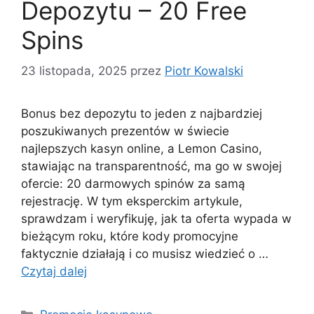
Depozytu – 20 Free
Spins
23 listopada, 2025
przez
Piotr Kowalski
Bonus bez depozytu to jeden z najbardziej
poszukiwanych prezentów w świecie
najlepszych kasyn online, a Lemon Casino,
stawiając na transparentność, ma go w swojej
ofercie: 20 darmowych spinów za samą
rejestrację. W tym eksperckim artykule,
sprawdzam i weryfikuję, jak ta oferta wypada w
bieżącym roku, które kody promocyjne
faktycznie działają i co musisz wiedzieć o …
Czytaj dalej
Kategorie