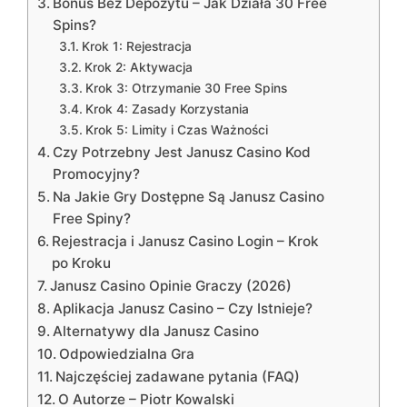
Bonus Bez Depozytu – Jak Działa 30 Free
Spins?
Krok 1: Rejestracja
Krok 2: Aktywacja
Krok 3: Otrzymanie 30 Free Spins
Krok 4: Zasady Korzystania
Krok 5: Limity i Czas Ważności
Czy Potrzebny Jest Janusz Casino Kod
Promocyjny?
Na Jakie Gry Dostępne Są Janusz Casino
Free Spiny?
Rejestracja i Janusz Casino Login – Krok
po Kroku
Janusz Casino Opinie Graczy (2026)
Aplikacja Janusz Casino – Czy Istnieje?
Alternatywy dla Janusz Casino
Odpowiedzialna Gra
Najczęściej zadawane pytania (FAQ)
O Autorze – Piotr Kowalski