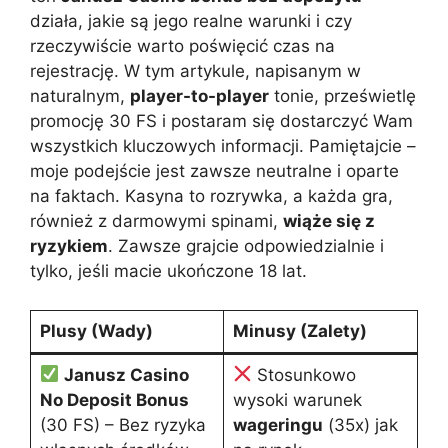
działa, jakie są jego realne warunki i czy
rzeczywiście warto poświęcić czas na
rejestrację. W tym artykule, napisanym w
naturalnym,
player-to-player
tonie, prześwietlę
promocję 30 FS i postaram się dostarczyć Wam
wszystkich kluczowych informacji. Pamiętajcie –
moje podejście jest zawsze neutralne i oparte
na faktach. Kasyna to rozrywka, a każda gra,
również z darmowymi spinami,
wiąże się z
ryzykiem
. Zawsze grajcie odpowiedzialnie i
tylko, jeśli macie ukończone 18 lat.
Plusy (Wady)
Minusy (Zalety)
Janusz Casino
Stosunkowo
No Deposit Bonus
wysoki warunek
(30 FS) – Bez ryzyka
wageringu
(35x) jak