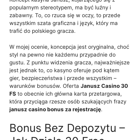
popularnym stereotypem, ma być luźny i
zabawny. To, co rzuca się w oczy, to przede
wszystkim szata graficzna i język, który ma
trafić do polskiego gracza.
W mojej ocenie, koncepcja jest oryginalna, choć
styl na pewno nie każdemu przypadnie do
gustu. Z punktu widzenia gracza, najważniejsze
jest jednak to, co kasyno oferuje pod kątem
gier, bezpieczeństwa i przede wszystkim –
warunków bonusów. Oferta
Janusz Casino 30
FS
to obecnie ich główna karta przetargowa,
która przyciąga rzesze osób szukających frazy
janusz casino bonus za rejestrację
.
Bonus Bez Depozytu –