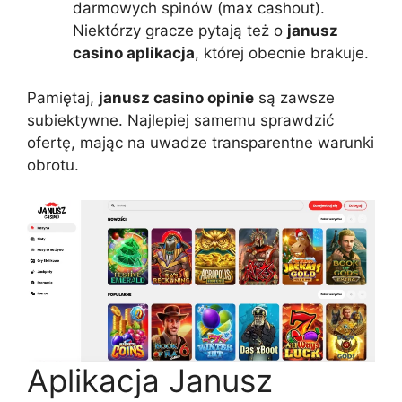
darmowych spinów (max cashout).
Niektórzy gracze pytają też o
janusz
casino aplikacja
, której obecnie brakuje.
Pamiętaj,
janusz casino opinie
są zawsze
subiektywne. Najlepiej samemu sprawdzić
ofertę, mając na uwadze transparentne warunki
obrotu.
Aplikacja Janusz