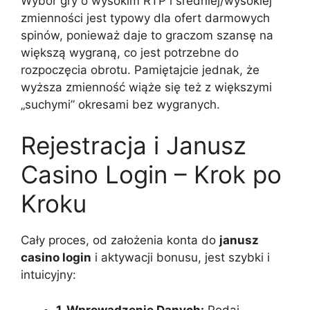
Wybór gry o wysokim RTP i średniej/wysokiej
zmienności jest typowy dla ofert darmowych
spinów, ponieważ daje to graczom szansę na
większą wygraną, co jest potrzebne do
rozpoczęcia obrotu. Pamiętajcie jednak, że
wyższa zmienność wiąże się też z większymi
„suchymi” okresami bez wygranych.
Rejestracja i Janusz
Casino Login – Krok po
Kroku
Cały proces, od założenia konta do
janusz
casino login
i aktywacji bonusu, jest szybki i
intuicyjny:
1. Wprowadzenie Danych:
Podaj