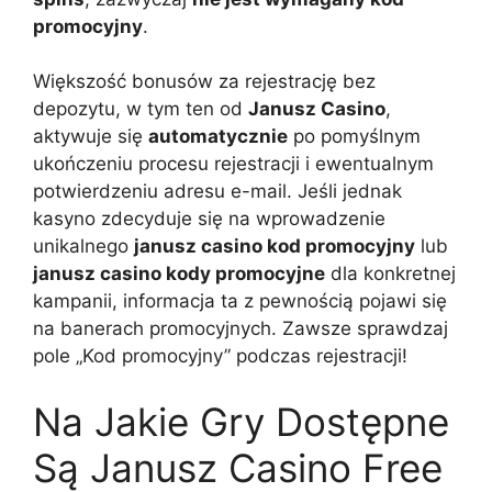
promocyjny
.
Większość bonusów za rejestrację bez
depozytu, w tym ten od
Janusz Casino
,
aktywuje się
automatycznie
po pomyślnym
ukończeniu procesu rejestracji i ewentualnym
potwierdzeniu adresu e-mail. Jeśli jednak
kasyno zdecyduje się na wprowadzenie
unikalnego
janusz casino kod promocyjny
lub
janusz casino kody promocyjne
dla konkretnej
kampanii, informacja ta z pewnością pojawi się
na banerach promocyjnych. Zawsze sprawdzaj
pole „Kod promocyjny” podczas rejestracji!
Na Jakie Gry Dostępne
Są Janusz Casino Free