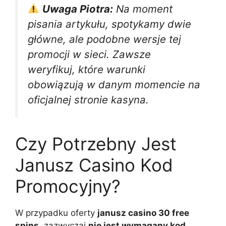
Uwaga Piotra:
Na moment
pisania artykułu, spotykamy dwie
główne, ale podobne wersje tej
promocji w sieci. Zawsze
weryfikuj, które warunki
obowiązują w danym momencie na
oficjalnej stronie kasyna.
Czy Potrzebny Jest
Janusz Casino Kod
Promocyjny?
W przypadku oferty
janusz casino 30 free
spins
, zazwyczaj
nie jest wymagany kod