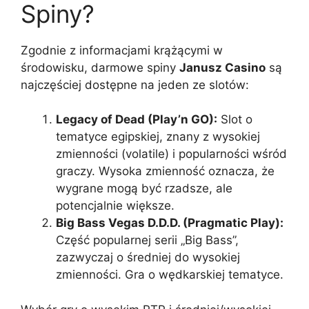
Spiny?
Zgodnie z informacjami krążącymi w
środowisku, darmowe spiny
Janusz Casino
są
najczęściej dostępne na jeden ze slotów:
Legacy of Dead (Play’n GO):
Slot o
tematyce egipskiej, znany z wysokiej
zmienności (volatile) i popularności wśród
graczy. Wysoka zmienność oznacza, że
wygrane mogą być rzadsze, ale
potencjalnie większe.
Big Bass Vegas D.D.D. (Pragmatic Play):
Część popularnej serii „Big Bass”,
zazwyczaj o średniej do wysokiej
zmienności. Gra o wędkarskiej tematyce.