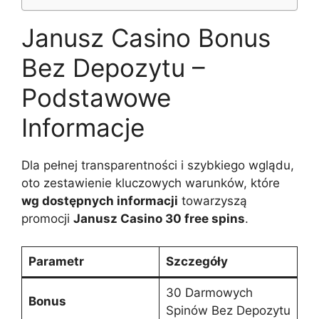
Janusz Casino Bonus
Bez Depozytu –
Podstawowe
Informacje
Dla pełnej transparentności i szybkiego wglądu,
oto zestawienie kluczowych warunków, które
wg dostępnych informacji
towarzyszą
promocji
Janusz Casino 30 free spins
.
Parametr
Szczegóły
30 Darmowych
Bonus
Spinów Bez Depozytu