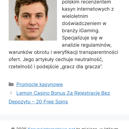
polskim recenzentem
kasyn internetowych z
wieloletnim
doświadczeniem w
branży iGaming.
Specjalizuje się w
analizie regulaminów,
warunków obrotu i weryfikacji transparentności
ofert. Jego artykuły cechuje neutralność,
rzetelność i podejście „gracz dla gracza”.
Kategorie
Promocje kasynowe
Lemon Casino Bonus Za Rejestrację Bez
Depozytu – 20 Free Spins